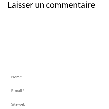
Laisser un commentaire
Commentaire
Nom
E-
mail
Site
web