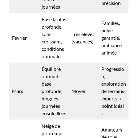
précision
journées
Base la plus
Familles,
profonde,
neige
soleil
Très élevé
Février
garantie,
croissant,
(vacances)
ambiance
conditions
animée
optimales
Équilibre
Progressio
optimal :
n,
base
exploration
Mars
profonde,
Moyen
de terrains
longues
experts, «
journées
point idéal
ensoleillées
»
Neige de
Amateurs
printemps
de soleil,