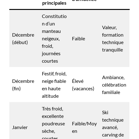
principales
Constitutio
n d’un
Valeur,
manteau
Décembre
formation
neigeux,
Faible
(début)
technique
froid,
tranquille
journées
courtes
Festif, froid,
Ambiance,
Décembre
neige fiable
Élevé
célébration
(fin)
en haute
(vacances)
familiale
altitude
Très froid,
Ski
excellente
technique
poudreuse
Faible/Moy
Janvier
avancé,
sèche,
en
carving de
courtes