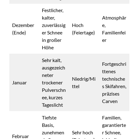
Festlicher,
kalter,
Atmosphär
Dezember
zuverlässig
Hoch
e,
(Ende)
er Schnee
(Feiertage)
Familienfei
in großer
er
Höhe
Sehr kalt,
Fortgeschri
ausgezeich
ttenes
neter
Niedrig/Mi
technische
Januar
trockener
ttel
s Skifahren,
Pulverschn
präzises
ee, kurzes
Carven
Tageslicht
Tiefste
Familien,
Basis,
garantierte
zunehmen
Sehr hoch
r Schnee,
Februar