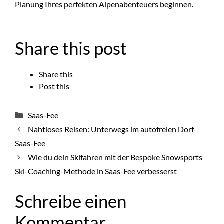
Planung Ihres perfekten Alpenabenteuers beginnen.
Share this post
Share this
Post this
Kategorien
Saas-Fee
Nahtloses Reisen: Unterwegs im autofreien Dorf
Saas-Fee
Wie du dein Skifahren mit der Bespoke Snowsports
Ski-Coaching-Methode in Saas-Fee verbesserst
Schreibe einen
Kommentar