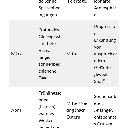
de Sonne,
(Feiertage)
lebhafte
Spitzenbed
Atmosphär
ingungen
e
Progressio
Optimales
n,
Gleichgewi
Erkundung
cht: tiefe
von
Basis,
März
Mittel
anspruchsv
lange,
ollem
sonnenbes
Gelände,
chienene
„Sweet
Tage
Spot“
Frühlingssc
Sonnenanb
hnee
Mittel/Nie
eter,
(Harsch),
April
drig (nach
Anfänger,
warmes
Ostern)
entspannte
Wetter,
s Cruisen
lange Tage