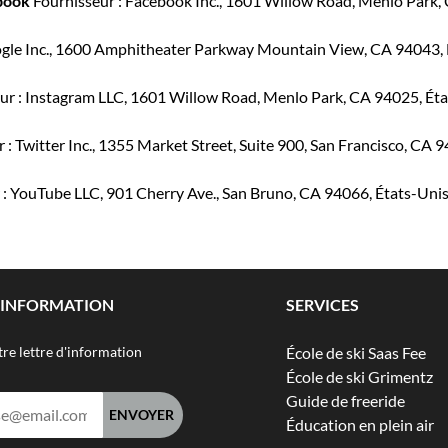
ebook
Fournisseur : Facebook Inc., 1601 Willow Road, Menlo Park,
ogle Inc., 1600 Amphitheater Parkway Mountain View, CA 94043,
ur : Instagram LLC, 1601 Willow Road, Menlo Park, CA 94025, Ét
 : Twitter Inc., 1355 Market Street, Suite 900, San Francisco, CA 
 : YouTube LLC, 901 Cherry Ave., San Bruno, CA 94066, États-Uni
D'INFORMATION
SERVICES
re lettre d'information
École de ski Saas Fee
École de ski Grimentz
Guide de freeride
Éducation en plein air