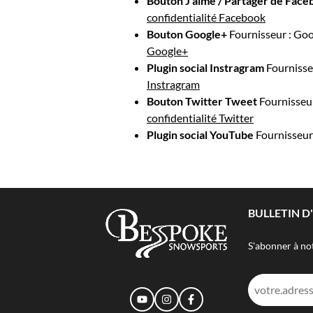
Bouton J’aime / Partager de Fac
confidentialité Facebook
Bouton Google+
Fournisseur : Go
Google+
Plugin social Instragram
Fournisse
Instragram
Bouton Twitter Tweet
Fournisseur
confidentialité Twitter
Plugin social YouTube
Fournisseur
BULLETIN 
S'abonner à not
Adresse
e-