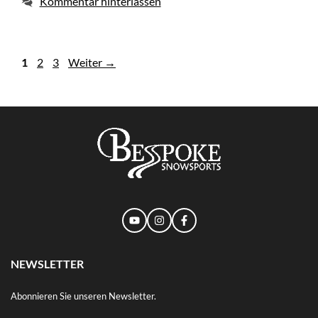
Kommentar hinterlassen
Seite
Seite
Seite
1
2
3
Weiter
→
NEWSLETTER
Abonnieren Sie unseren Newsletter.