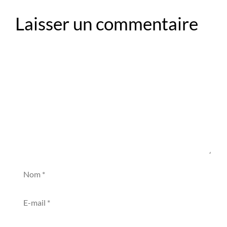
Laisser un commentaire
Commentaire
Nom
E-
mail
Site