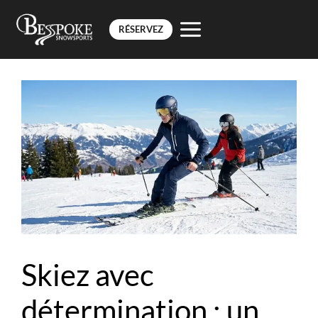
RÉSERVEZ
Aller
au
contenu
Skiez avec
détermination : un