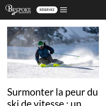
RÉSERVEZ
Aller
au
contenu
Surmonter la peur du
ski de vitesse : un