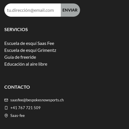
Dirección
de
correo
electrónico:
SERVICIOS
Escuela de esquí Saas Fee
Escuela de esquí Grimentz
Guía de freeride
Educación al aire libre
CONTACTO
saasfee@bespokesnowsports.ch
+41 767 721 509
Saas-fee