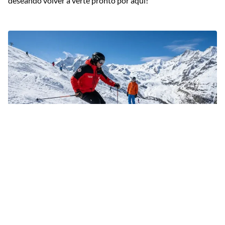
deseando volver a verte pronto por aquí!
Clases de técnica de esquí de baches en Saas-
Fee para todos los niveles
By Stefano Carlin
• 28 de julio de 2026
Descubre los secretos para esquiar baches con